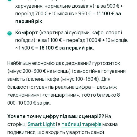
харчування, нормальне дозвілля): віза 900 € +
переїзд 700 € + 10 місяців × 950 € =
11 100 € за
перший рік
.
Комфорт
(квартира зі сусідами, кафе, спорт і
поїздки): віза 1 100 € + переїзд 1 000 € + 10 місяців
× 1 400 € =
16 100 € за перший рік
.
Найбільшу економію дає державний гуртожиток
(мінус 200–300 € на місяць) і самостійне готування
замість їдалень і кафе (мінус 100–150 €). Для
більшості студентів реальна цифра — десь між
«економним» і «стандартним», тобто близько 8
000–10 000 € за рік.
Хочете точну цифру під ваш сценарій?
На
сторінці
Smart Light
і в
таблиці тарифів
можна
подивитися, що входить у вартість самої