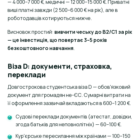
— 4 000–7 000 €, медичні — 12 000–15 000 €. Приватні
виші платні завжди (2 500–6 000 € на рік), але в
роботодавців котируються нижче.
Висновок простий:
вивчити чеську до B2/C1 за рік
— це інвестиція, що повертає 3–5 років
безкоштовного навчання
.
Віза D: документи, страховка,
переклади
Довгострокова студентська віза D — обов'язковий
AI assistant
K
Online · instant replies
документ для громадян не-ЄС. Сумарні витрати на
її оформлення зазвичай вкладаються в 600–1 200 €.
Судові переклади документів (атестат, довідки,
згода батьків для неповнолітніх) — 60–100 €.
Кур'єрське пересилання між країнами — 100–150