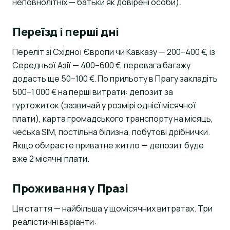
неповнолітніх — батьки як довірені особи).
Переїзд і перші дні
Переліт зі Східної Європи чи Кавказу — 200–400 €, із
Середньої Азії — 400–600 €, перевага багажу
додасть ще 50–100 €. По прильоту в Прагу закладіть
500–1 000 € на перші витрати: депозит за
гуртожиток (зазвичай у розмірі однієї місячної
плати), карта громадського транспорту на місяць,
чеська SIM, постільна білизна, побутові дрібнички.
Якщо обираєте приватне житло — депозит буде
вже 2 місячні плати.
Проживання у Празі
Ця стаття — найбільша у щомісячних витратах. Три
реалістичні варіанти: