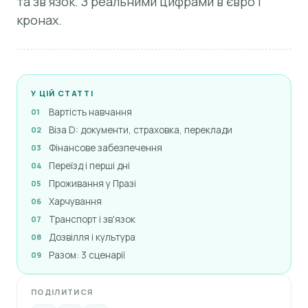
та зв'язок. З реальними цифрами в євро і
кронах.
У ЦІЙ СТАТТІ
Вартість навчання
Віза D: документи, страховка, переклади
Фінансове забезпечення
Переїзд і перші дні
Проживання у Празі
Харчування
Транспорт і зв'язок
Дозвілля і культура
Разом: 3 сценарії
ПОДІЛИТИСЯ