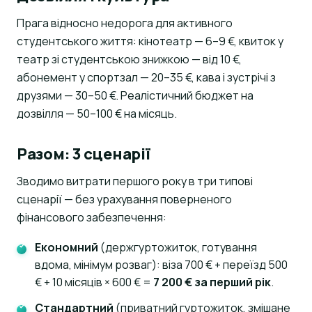
Прага відносно недорога для активного
студентського життя: кінотеатр — 6–9 €, квиток у
театр зі студентською знижкою — від 10 €,
абонемент у спортзал — 20–35 €, кава і зустрічі з
друзями — 30–50 €. Реалістичний бюджет на
дозвілля — 50–100 € на місяць.
Разом: 3 сценарії
Зводимо витрати першого року в три типові
сценарії — без урахування поверненого
фінансового забезпечення:
Економний
(держгуртожиток, готування
вдома, мінімум розваг): віза 700 € + переїзд 500
€ + 10 місяців × 600 € =
7 200 € за перший рік
.
Стандартний
(приватний гуртожиток, змішане