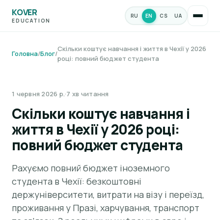
KOVER
RU
EN
CS
UA
EDUCATION
Скільки коштує навчання і життя в Чехії у 2026
Головна
/
Блог
/
році: повний бюджет студента
ФІНАНСИ ТА БЮДЖЕТ
1 червня 2026 р.
·
7 хв читання
Скільки коштує навчання і
життя в Чехії у 2026 році:
повний бюджет студента
Рахуємо повний бюджет іноземного
студента в Чехії: безкоштовні
держуніверситети, витрати на візу і переїзд,
проживання у Празі, харчування, транспорт