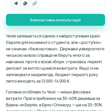
Безкоштовна консультація
Чехія залишається однією з найдоступніших країн
Європи для іноземного студента, але «доступно»
не означає «безкоштовно». Державні університети
чеською мовою справді не беруть нічого за
навчання, проте є візові збори, страховка, переліт,
депозит за житло і щомісячні витрати. Якщо їх не
запланувати заздалегідь, бюджет першого року
легко виходить за 12 000–14 000 €.
Головна особливість Чехії — низькі фіксовані
витрати. Прага приблизно на 30–40% дешевша за
Відень чи Берлін, а Брно і Оломоуц — ще на 20–30%