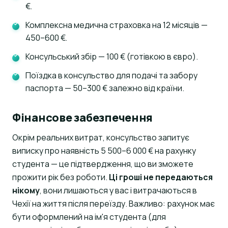
€.
Комплексна медична страховка на 12 місяців —
450–600 €.
Консульський збір — 100 € (готівкою в євро).
Поїздка в консульство для подачі та забору
паспорта — 50–300 € залежно від країни.
Фінансове забезпечення
Окрім реальних витрат, консульство запитує
виписку про наявність 5 500–6 000 € на рахунку
студента — це підтвердження, що ви зможете
прожити рік без роботи.
Ці гроші не передаються
нікому
, вони лишаються у вас і витрачаються в
Чехії на життя після переїзду. Важливо: рахунок має
бути оформлений на ім'я студента (для