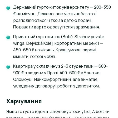
Державний гуртожиток університету — 200–350
€ на місяць. Дешево, але місць небагато і
розподіляються чітко за датою подачі.
Подавати варто одразу після зарахування.
Приватний гуртожиток (Botič, Strahov private
wings, Dejvická Kolej, корпоративні мережі) —
450–650 € на місяць. Кращі умови, окремі
кімнати, готові меблі.
Квартира у складчину з 2–3 студентами — 600–
900 € з людини у Празі, 400–600 € у Брно чи
Оломоуці. Найкомфортніший, але вимагає
укладення договору і роботи з депозитом.
Харчування
Якщо готуєте вдома і закуповуєтесь у Lidl, Albert чи