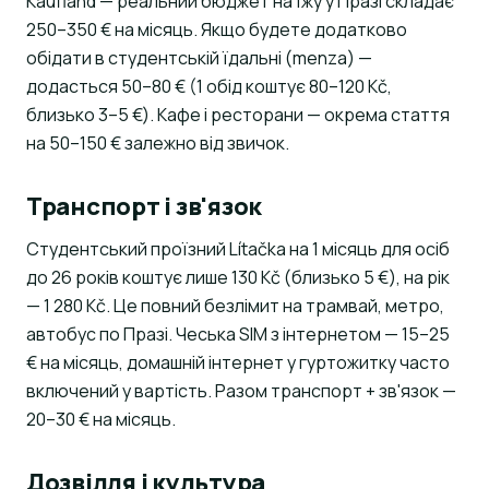
Kaufland — реальний бюджет на їжу у Празі складає
250–350 € на місяць. Якщо будете додатково
обідати в студентській їдальні (menza) —
додасться 50–80 € (1 обід коштує 80–120 Kč,
близько 3–5 €). Кафе і ресторани — окрема стаття
на 50–150 € залежно від звичок.
Транспорт і зв'язок
Студентський проїзний Lítačka на 1 місяць для осіб
до 26 років коштує лише 130 Kč (близько 5 €), на рік
— 1 280 Kč. Це повний безлімит на трамвай, метро,
автобус по Празі. Чеська SIM з інтернетом — 15–25
€ на місяць, домашній інтернет у гуртожитку часто
включений у вартість. Разом транспорт + зв'язок —
20–30 € на місяць.
Дозвілля і культура