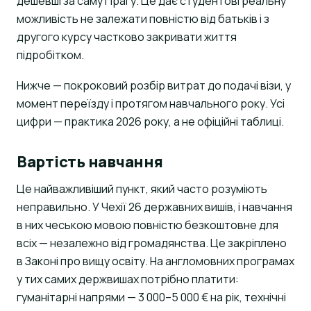
дешевші за саму Прагу. Це дає студентові реальну
можливість не залежати повністю від батьків і з
другого курсу частково закривати життя
підробітком.
Нижче — покроковий розбір витрат до подачі візи, у
момент переїзду і протягом навчального року. Усі
цифри — практика 2026 року, а не офіційні таблиці.
Вартість навчання
Це найважливіший пункт, який часто розуміють
неправильно. У Чехії 26 державних вишів, і навчання
в них чеською мовою повністю безкоштовне для
всіх — незалежно від громадянства. Це закріплено
в Законі про вищу освіту. На англомовних програмах
у тих самих держвишах потрібно платити:
гуманітарні напрями — 3 000–5 000 € на рік, технічні