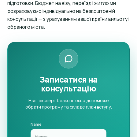
підготовки. Бюджет на візу, переїзд і житло ми
розраховуємо індивідуально на безкоштовній
консультації — з урахуванням вашої країни вильоту і
обраного міста.
Записатися на
консультацію
Наш експерт безкоштовно допоможе
обрати програму та складе план вступу.
Name